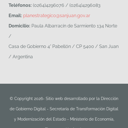
Teléfonos:
(0264)4296076 / (0264)4296083
Email:
planestrategico@sanjuan.gov.ar
Domicilio:
Paula Albarracín de Sarmiento 134 Norte
/
Casa de Gobierno 4° Pabellón / CP 5400 / San Juan
/ Argentina
© Copyright 2026- Sitio web desarrollado por la Dirección
de Gobierno Digital - Secretaría de Transformación Digital
y Modernización del Estado - Ministerio de Economía,