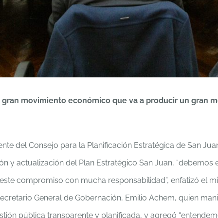
n gran movimiento económico que va a producir un gran m
dente del Consejo para la Planificación Estratégica de San Jua
visión y actualización del Plan Estratégico San Juan, “debemo
este compromiso con mucha responsabilidad”, enfatizó el min
 Secretario General de Gobernación, Emilio Achem, quien manif
ón pública transparente y planificada, y agregó “entendemo