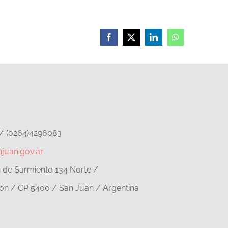
Facebook
X
LinkedIn
WhatsApp
/ (0264)4296083
juan.gov.ar
n de Sarmiento 134 Norte /
lón / CP 5400 / San Juan / Argentina