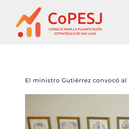
Saltar
al
contenido
El ministro Gutiérrez c
El ministro Gutiérrez convocó al
Ver
imagen
más