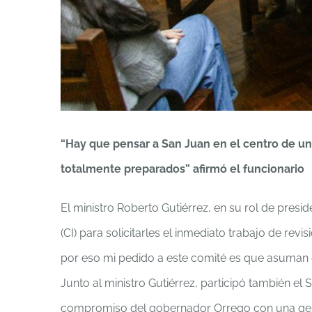
“Hay que pensar a San Juan en el centro de u
totalmente preparados” afirmó el funcionario
El ministro Roberto Gutiérrez, en su rol de presi
(CI) para solicitarles el inmediato trabajo de re
por eso mi pedido a este comité es que asuman 
Junto al ministro Gutiérrez, participó también el
compromiso del gobernador Orrego con una gesti